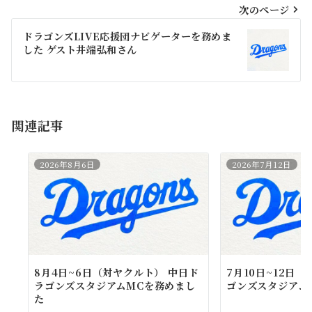
ビ
次のページ
ゲ
ドラゴンズLIVE応援団ナビゲーターを務めま
した ゲスト井端弘和さん
ー
シ
ョ
関連記事
ン
2026年8月6日
2026年7月12日
8月4日~6日（対ヤクルト） 中日ド
7月10日~12日
ラゴンズスタジアムMCを務めまし
ゴンズスタジアム
た